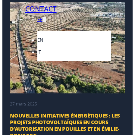
CONTACT
FR
EN
IT
27 mars 2025
NOUVELLES INITIATIVES ÉNERGÉTIQUES : LES
PROJETS PHOTOVOLTAÏQUES EN COURS
D’AUTORISATION EN POUILLES ET EN ÉMILIE-