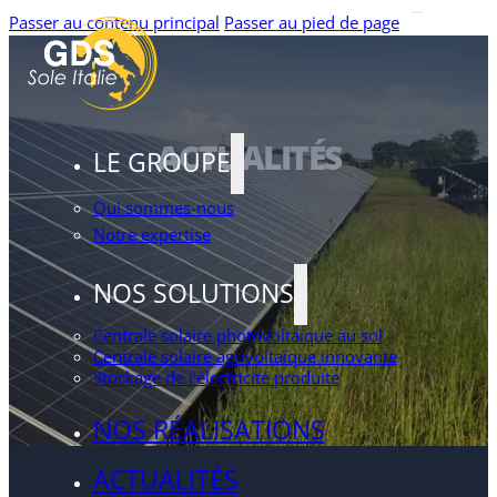
Passer au contenu principal
Passer au pied de page
ACTUALITÉS
LE GROUPE
Qui sommes-nous
Notre expertise
NOS SOLUTIONS
Centrale solaire photovoltaïque au sol
Centrale solaire agrivoltaïque innovante
Stockage de l'électricité produite
NOS RÉALISATIONS
ACTUALITÉS