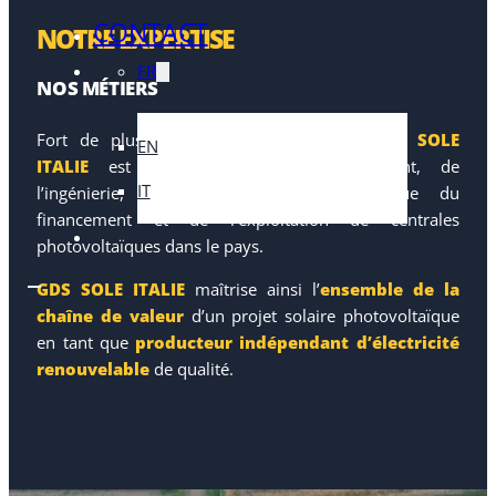
CONTACT
NOTRE EXPERTISE
FR
NOS MÉTIERS
Fort de plusieurs années d’expérience,
GDS SOLE
EN
ITALIE
est un expert du développement, de
IT
l’ingénierie, de la construction ainsi que du
financement et de l’exploitation de centrales
photovoltaïques dans le pays.
GDS SOLE ITALIE
maîtrise ainsi l’
ensemble de la
chaîne de valeur
d’un projet solaire photovoltaïque
en tant que
producteur indépendant d’électricité
renouvelable
de qualité.