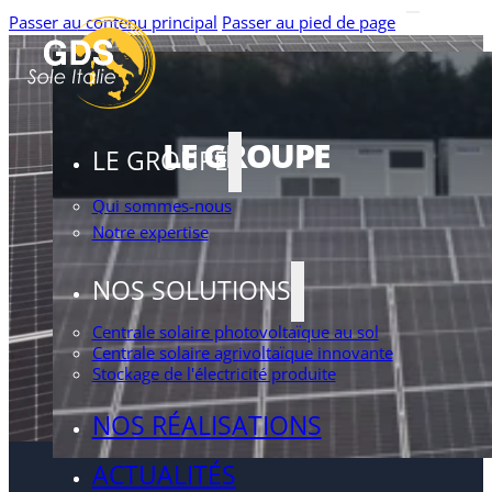
Passer au contenu principal
Passer au pied de page
LE GROUPE
LE GROUPE
Qui sommes-nous
Notre expertise
NOS SOLUTIONS
Centrale solaire photovoltaïque au sol
Centrale solaire agrivoltaïque innovante
Stockage de l'électricité produite
NOS RÉALISATIONS
ACTUALITÉS