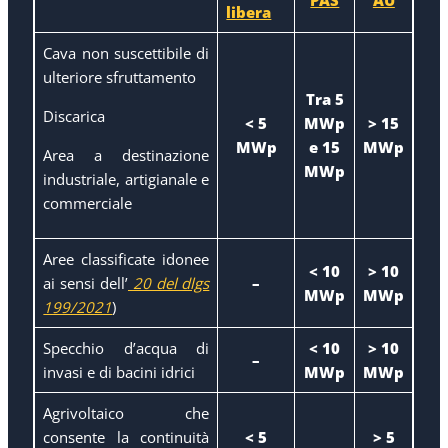
libera
Cava non suscettibile di
ulteriore sfruttamento
Tra 5
Discarica
< 5
MWp
> 15
MWp
e 15
MWp
Area a destinazione
MWp
industriale, artigianale e
commerciale
Aree classificate idonee
< 10
> 10
ai sensi dell’
20 del dlgs
–
MWp
MWp
199/2021
)
Specchio d’acqua di
< 10
> 10
–
invasi e di bacini idrici
MWp
MWp
Agrivoltaico che
consente la continuità
< 5
> 5