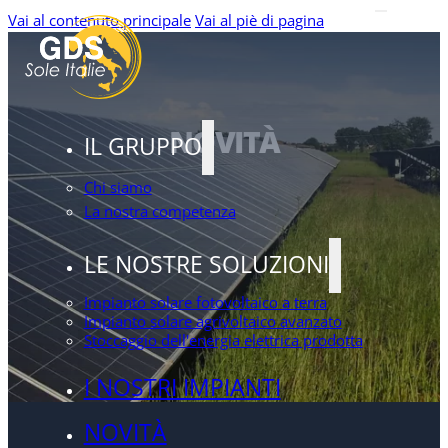
Vai al contenuto principale
Vai al piè di pagina
NOVITÀ
IL GRUPPO
Chi siamo
La nostra competenza
LE NOSTRE SOLUZIONI
Impianto solare fotovoltaico a terra
Impianto solare agrivoltaico avanzato
Stoccaggio dell'energia elettrica prodotta
I NOSTRI IMPIANTI
NOVITÀ