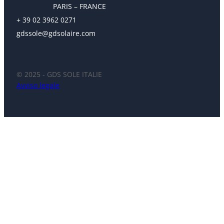
PARIS – FRANCE
+ 39 02 3962 0271
gdssole@gdsolaire.com
© 2025 - GDS SOLE ITALIE
Avviso legale